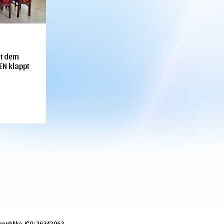
it dem
N klappt
republika, IČO: 36342963