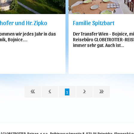
hofer und Hr. Zipko
Familie Spitzbart
ommen wir jedes Jahr in das
Der Transfer Wien - Bojnice, m
ik, Bojnice....
Reisebüro GLOBETROTTER-REISE
immer sehr gut. Auch ist...
1
k
| GLOBETROTTER-Reisen, s.r.o., Pribinovo námestie 8, 971 01 Prievidza, Slovenská 